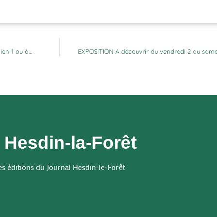
lien 1 ou à…
EXPOSITION A découvrir du vendredi 2 au samed
 Hesdin-la-Forêt
es éditions du Journal Hesdin-le-Forêt