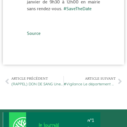
janvier de 9h30 à 12h00 en mairie
sans rendez-vous.
#SaveTheDate
Source
ARTICLE PRÉCÉDENT
ARTICLE SUIVANT
(RAPPEL) DON DE SANG Une collecte de sang est organisée ce dimanche
#Vigilance Le département du #PasDeCalais est placé en vigilance jaune #NeigeV…